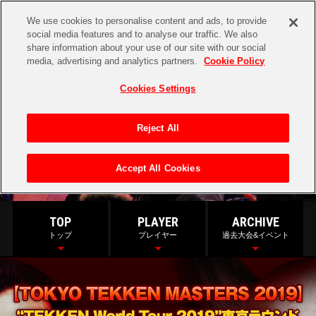
We use cookies to personalise content and ads, to provide
social media features and to analyse our traffic. We also
share information about your use of our site with our social
media, advertising and analytics partners.
Cookie Policy
Cookies Settings
Reject All
『鉄拳7』のe-Sports情報をまとめてお届け！
Accept All Cookies
TOP
PLAYER
ARCHIVE
トップ
プレイヤー
過去大会&イベント